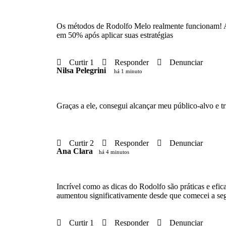
Os métodos de Rodolfo Melo realmente funcionam! 
em 50% após aplicar suas estratégias
Curtir 1
Responder
Denunciar
Nilsa Pelegrini
há 1 minuto
Graças a ele, consegui alcançar meu público-alvo e tri
Curtir 2
Responder
Denunciar
Ana Clara
há 4 minutos
Incrível como as dicas do Rodolfo são práticas e efi
aumentou significativamente desde que comecei a seg
Curtir 1
Responder
Denunciar