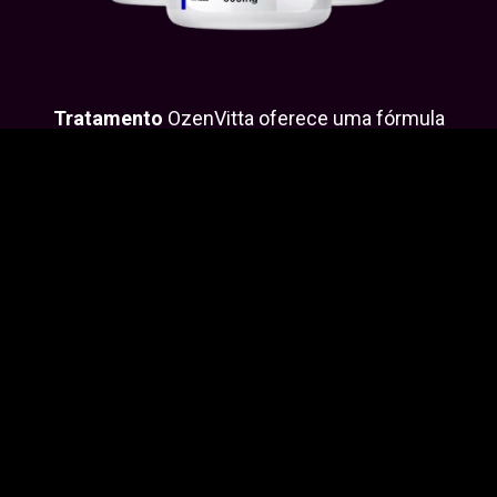
Tratamento
OzenVitta oferece uma fórmula
avançada que combina inulina e L-carnitina, eleva seu
metabolismo e saciedade. perca peso, ganhe
confiança e tenha a qualidade de vida que você tanto
quer e precisa!
de forma natural e segura,
conquistando mais energia e confiança.
QUERO COMEÇAR MEU TRATAMENTO HOJE